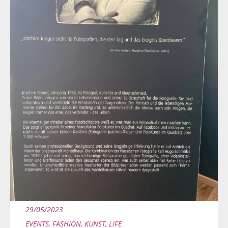
29/05/2023
EVENTS
,
FASHION
,
KUNST
,
LIFE