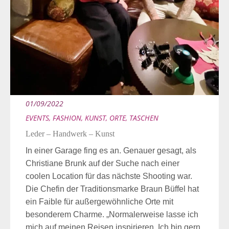
01/09/2022
EVENTS
,
FASHION
,
KUNST
,
ORTE
,
TASCHEN
Leder – Handwerk – Kunst
In einer Garage fing es an. Genauer gesagt, als
Christiane Brunk auf der Suche nach einer
coolen Location für das nächste Shooting war.
Die Chefin der Traditionsmarke Braun Büffel hat
ein Faible für außergewöhnliche Orte mit
besonderem Charme. „Normalerweise lasse ich
mich auf meinen Reisen inspirieren. Ich bin gern