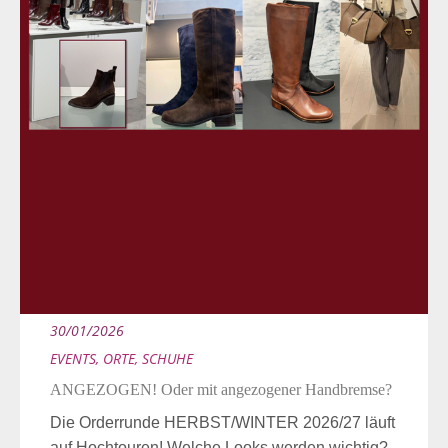
30/01/2026
EVENTS
,
ORTE
,
SCHUHE
ANGEZOGEN! Oder mit angezogener Handbremse?
Die Orderrunde HERBST/WINTER 2026/27 läuft
auf Hochtouren! Welche Looks werden wichtig?