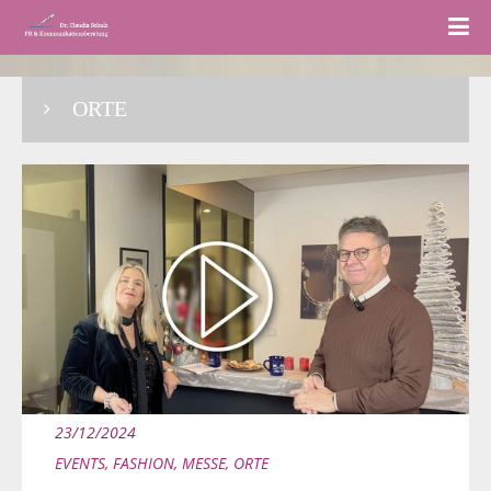
ORTE
23/12/2024
EVENTS
,
FASHION
,
MESSE
,
ORTE