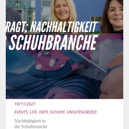
18/11/2021
EVENTS
,
LIFE
,
ORTE
,
SCHUHE
,
UNCATEGORIZED
Nachhaltigkeit in
der Schuhbranche