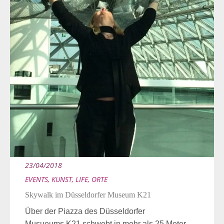
23/04/2018
EVENTS
,
KUNST
,
LIFE
,
ORTE
Skywalk im Düsseldorfer Museum K21
Über der Piazza des Düsseldorfer
Musueums K21 schwebt in mehr als 25 Meter