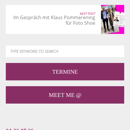
NEXT POST
Im Gespräch mit Klaus Pommerening
für Foto Shoe
TERMINE
MEET ME @