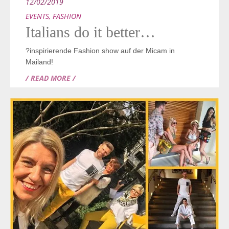
12/02/2019
EVENTS
,
FASHION
Italians do it better…
?inspirierende Fashion show auf der Micam in
Mailand!
/ READ MORE /