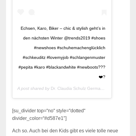
Echsen, Karo, Biker – chic & stylish geht’s in
den nächsten Winter @trends2019 #shoes
#newshoes #schuhemachenglücklich
#schkeuditz #lovemyjob #schlangenmuster
#pepita #karo #blackandwhite #newboots???
❤️?
A post shared by
Dr. Claudia Schulz Germany
(@doktor_schu
[su_divider top=“no“ style=“dotted“
divider_color=“#d587e1″]
Ach so. Auch bei den Kids gibt es viele tolle neue