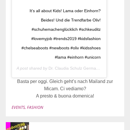
It’s all about Kids! Lama oder Einhorn?
Beides! Und die Trendfarbe Oliv!
#schuhemachenglücklich #schkeuditz
#lovemyjob #trends2019 #kidsfashion
#chelseaboots #newboots #oliv #kidsshoes
#lama #einhorn #unicorn
A post shared by
Dr. Claudia Schulz Germany
(@doktor_schu
Basta per oggi. Gleich geht’s nach Mailand zur
Micam. Ci vediamo?
A presto & buona domenica!
EVENTS
,
FASHION