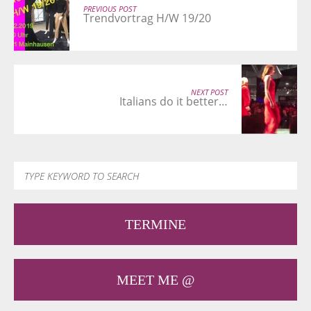
PREVIOUS POST
Trendvortrag H/W 19/20
NEXT POST
Italians do it better…
TERMINE
MEET ME @