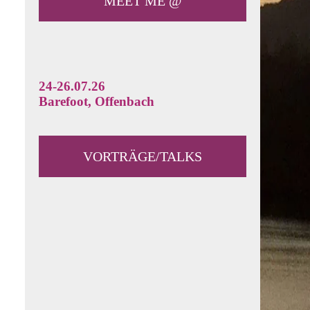
MEET ME @
24-26.07.26
Barefoot, Offenbach
VORTRÄGE/TALKS