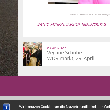
Beim Klicken werden Sie zu YouTube weitergelei
EVENTS
,
FASHION
,
TASCHEN
,
TRENDVORTRAG
PREVIOUS POST
Vegane Schuhe
WDR markt, 29. April
© 2026 Dr. Claudia Schulz
Wir benutzen Cookies um die Nutzerfreundlichkeit der We