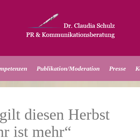
mpetenzen
Publikation/Moderation
Presse
K
ilt diesen Herbst 
r ist mehr“