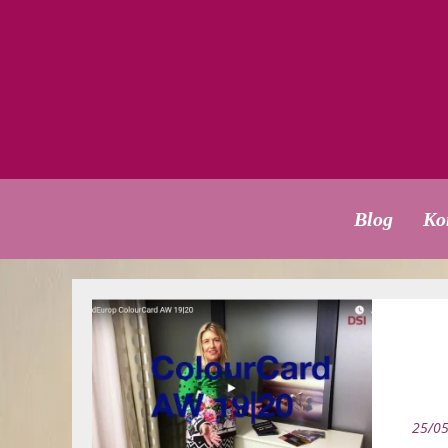
Blog
Ko
25/0