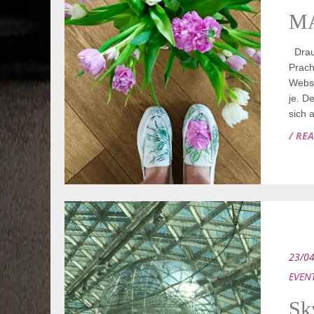
MA
Drauß
Prach
Websi
je. D
sich 
/ RE
23/0
EVEN
Sk