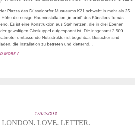
der Piazza des Düsseldorfer Musueums K21 schwebt in mehr als 25
 Höhe die riesige Rauminstallation „in orbit“ des Künstlers Tomás
eno. Es ist eine Konstruktion aus Stahlnetzen, die in drei Ebenen
 der gewaltigen Glaskuppel aufgespannt ist. Die insgesamt 2.500
atmeter umfassende Netzstruktur ist begehbar. Besucher sind
laden, die Installation zu betreten und kletternd...
AD MORE /
17/04/2018
LONDON. LOVE. LETTER.