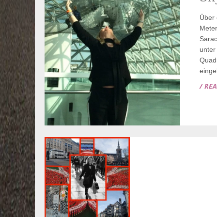
Über 
Meter
Sarac
unter
Quadr
einge
/ RE