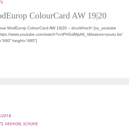
TS
dEurop ColourCard AW 19|20
eue ModEurop ColourCard AW 19|20 – druckfrisch! [su_youtube
https://www.youtube.com/watch?v=tPHGdMpA6_I&feature=youtu.be“
=“680″ height=“480″]
5/2018
TS
,
FASHION
,
SCHUHE