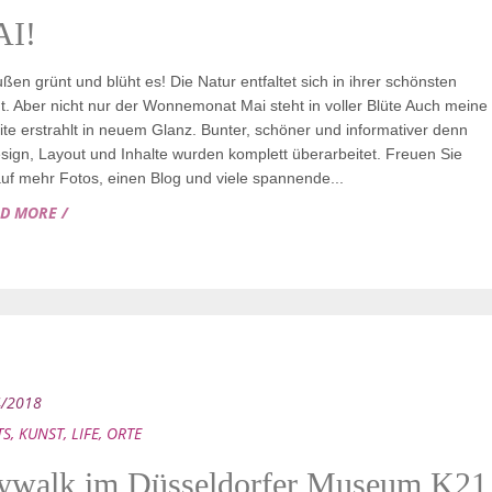
I!
en grünt und blüht es! Die Natur entfaltet sich in ihrer schönsten
t. Aber nicht nur der Wonnemonat Mai steht in voller Blüte Auch meine
te erstrahlt in neuem Glanz. Bunter, schöner und informativer denn
esign, Layout und Inhalte wurden komplett überarbeitet. Freuen Sie
auf mehr Fotos, einen Blog und viele spannende...
AD MORE /
4/2018
TS
,
KUNST
,
LIFE
,
ORTE
ywalk im Düsseldorfer Museum K21