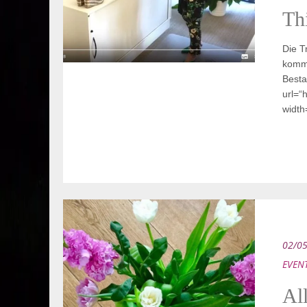
Th
Die T
komme
Besta
url=“
width
02/0
EVEN
Al