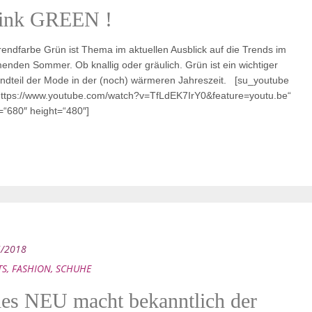
ink GREEN !
rendfarbe Grün ist Thema im aktuellen Ausblick auf die Trends im
nden Sommer. Ob knallig oder gräulich. Grün ist ein wichtiger
ndteil der Mode in der (noch) wärmeren Jahreszeit. [su_youtube
https://www.youtube.com/watch?v=TfLdEK7IrY0&feature=youtu.be“
=“680″ height=“480″]
5/2018
TS
,
FASHION
,
SCHUHE
les NEU macht bekanntlich der