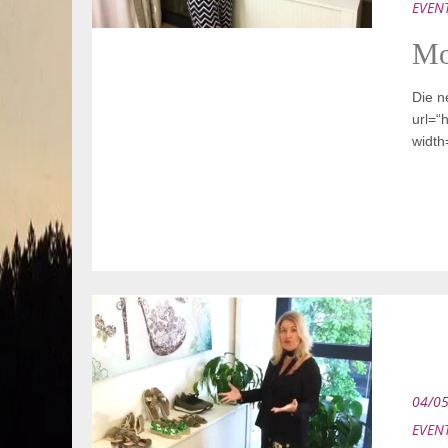
EVEN
Mo
Die n
url=“
width
04/0
EVEN