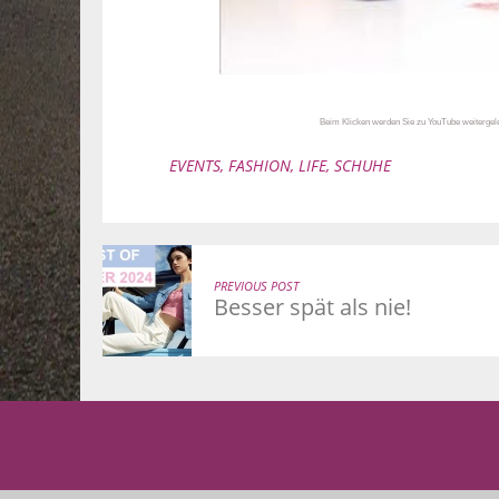
Beim Klicken werden Sie zu YouTube weitergelei
EVENTS
,
FASHION
,
LIFE
,
SCHUHE
PREVIOUS POST
Besser spät als nie!