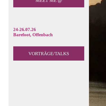
MEET ME @
24-26.07.26
Barefoot, Offenbach
VORTRÄGE/TALKS